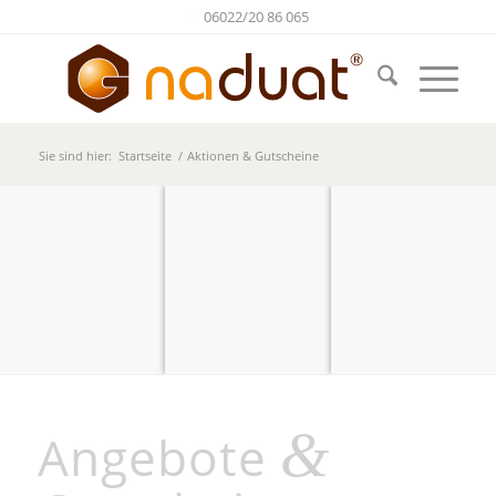
06022/20 86 065
Sie sind hier:
Startseite
/
Aktionen & Gutscheine
Exklusive
Gutscheine
& Specials
Körper und Seele
in Balance.
&
Angebote