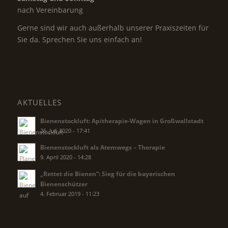
nach Vereinbarung
Gerne sind wir auch außerhalb unserer Praxiszeiten für
Sie da. Sprechen Sie uns einfach an!
AKTUELLES
Bienenstockluft: Apitherapie-Wagen in Großwallstadt
26. Juli 2020 - 17:41
Bienenstockluft als Atemwegs – Therapie
9. April 2020 - 14:28
„Rettet die Bienen“: Sieg für die bayerischen
Bienenschützer
4. Februar 2019 - 11:23