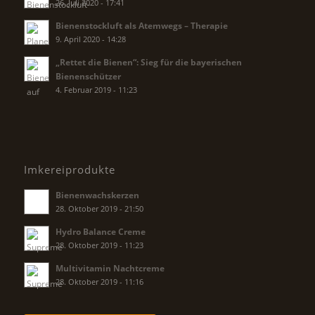
26. Juli 2020 - 17:41
Bienenstockluft als Atemwegs – Therapie
9. April 2020 - 14:28
„Rettet die Bienen“: Sieg für die bayerischen
Bienenschützer
4. Februar 2019 - 11:23
Imkereiprodukte
Bienenwachskerzen
28. Oktober 2019 - 21:50
Hydro Balance Creme
28. Oktober 2019 - 11:23
Multivitamin Nachtcreme
28. Oktober 2019 - 11:16