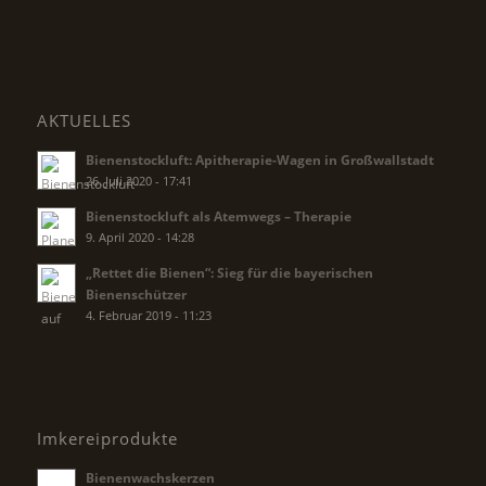
AKTUELLES
Bienenstockluft: Apitherapie-Wagen in Großwallstadt
26. Juli 2020 - 17:41
Bienenstockluft als Atemwegs – Therapie
9. April 2020 - 14:28
„Rettet die Bienen“: Sieg für die bayerischen
Bienenschützer
4. Februar 2019 - 11:23
Imkereiprodukte
Bienenwachskerzen