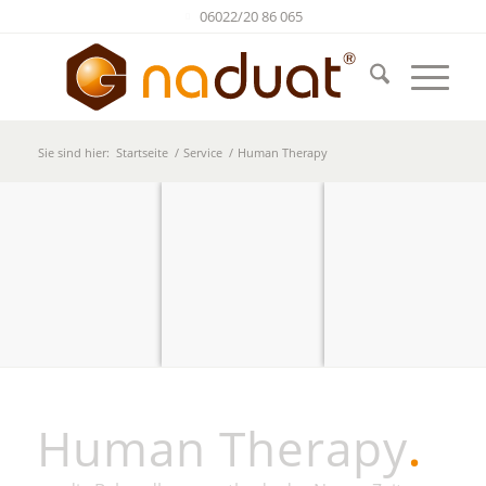
06022/20 86 065
Sie sind hier:
Startseite
/
Service
/
Human Therapy
Human
Therapy
Neue Dynamik,
Energie und
Kraft spüren!
Human Therapy
.