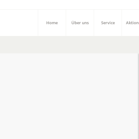
Home
Über uns
Service
Aktion
Energetische
Wirbelsäulenaufrichtung
Aktivieren Sie Ihre Selbstheilungskräfte.