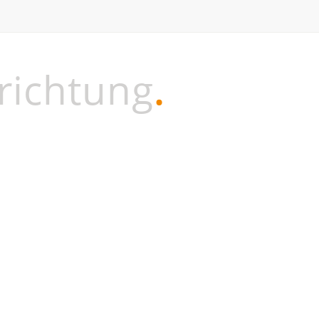
richtung
.
nsere Wirbelsäule ist kein starres Gerüst, sondern ein
usgeklügeltes, dynamisches System
. Als zentrale Achse
es Körpers liegt sie wie eine Schlange im Rücken und
ichert uns – dank ihrer beweglichen Glieder – den
ufrechten Gang und die Beweglichkeit. Ein meisterhaftes
onstrukt, flexibel und stabil, aber auch verletzlich wie