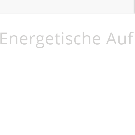
Energetische Auf
U
a
d
s
a
K