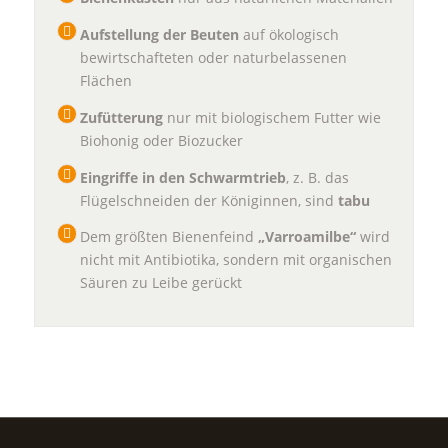
Aufstellung der Beuten
auf ökologisch
bewirtschafteten oder naturbelassenen
Flächen
Zufütterung
nur mit biologischem Futter wie
Biohonig oder Biozucker
Eingriffe in den Schwarmtrieb
, z. B. das
Flügelschneiden der Königinnen, sind
tabu
Dem größten Bienenfeind
„Varroamilbe“
wird
nicht mit Antibiotika, sondern mit organischen
Säuren zu Leibe gerückt