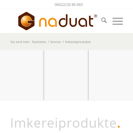
06022/20 86 065
Sie sind hier:
Startseite
/
Service
/
Imkereiprodukte
Produkte
aus der
Apitheke
der Natur
Gesunde
Vielfalt aus dem
Bienenstock.
Imkereiprodukte
.