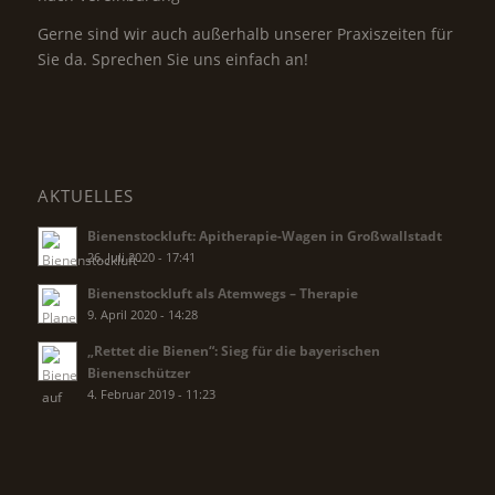
Gerne sind wir auch außerhalb unserer Praxiszeiten für
Sie da. Sprechen Sie uns einfach an!
AKTUELLES
Bienenstockluft: Apitherapie-Wagen in Großwallstadt
26. Juli 2020 - 17:41
Bienenstockluft als Atemwegs – Therapie
9. April 2020 - 14:28
„Rettet die Bienen“: Sieg für die bayerischen
Bienenschützer
4. Februar 2019 - 11:23